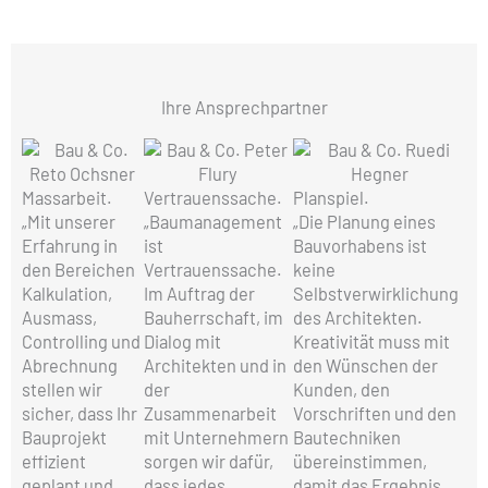
Ihre Ansprechpartner
Reto Ochsner
Peter Flury
Ruedi Hegner
» E-Mail
» E-Mail
» E-Mail
Massarbeit.
Vertrauenssache.
Planspiel.
079 336 90
076 558 47 47
055 460 20 88
„Mit unserer
„Baumanagement
„Die Planung eines
64
Erfahrung in
ist
Bauvorhabens ist
den Bereichen
Vertrauenssache.
keine
Kalkulation,
Im Auftrag der
Selbstverwirklichung
Ausmass,
Bauherrschaft, im
des Architekten.
Controlling und
Dialog mit
Kreativität muss mit
Abrechnung
Architekten und in
den Wünschen der
stellen wir
der
Kunden, den
sicher, dass Ihr
Zusammenarbeit
Vorschriften und den
Bauprojekt
mit Unternehmern
Bautechniken
effizient
sorgen wir dafür,
übereinstimmen,
geplant und
dass jedes
damit das Ergebnis